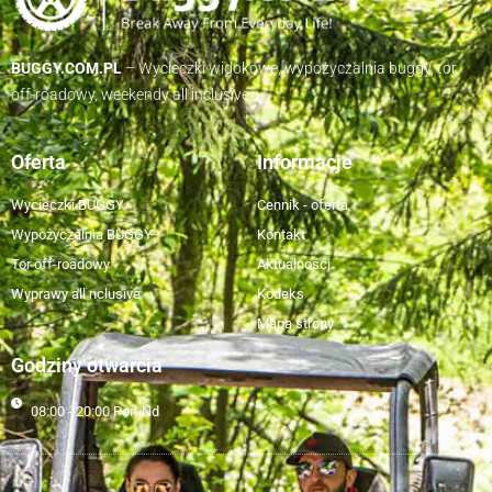
BUGGY.COM.PL
– Wycieczki widokowe, wypożyczalnia buggy, tor
off-roadowy, weekendy all inclusive
Oferta
Informacje
Wycieczki BUGGY
Cennik - oferta
Wypożyczalnia BUGGY
Kontakt
Tor off-roadowy
Aktualności
Wyprawy all nclusive
Kodeks
Mapa strony
Godziny otwarcia
08:00 - 20:00 Pon-Nd