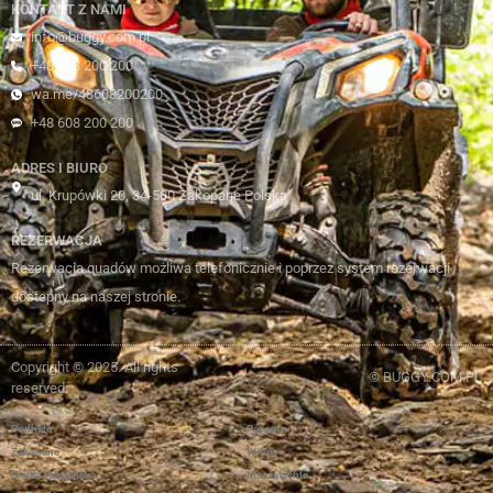
KONTAKT Z NAMI
info@buggy.com.pl
+48 608 200 200
wa.me/48608200200
+48 608 200 200
ADRES I BIURO
ul. Krupówki 20, 34-500 Zakopane Polska
REZERWACJA
Rezerwacja quadów możliwa telefonicznie i poprzez system rezerwacji
dostepny na naszej stronie.
Copyright © 2025. All rights
© BUGGY.COM.PL
reserved.
Podhale
Poronin
Zakopane
Witów
Białka Tatrzańska
Murzasichle