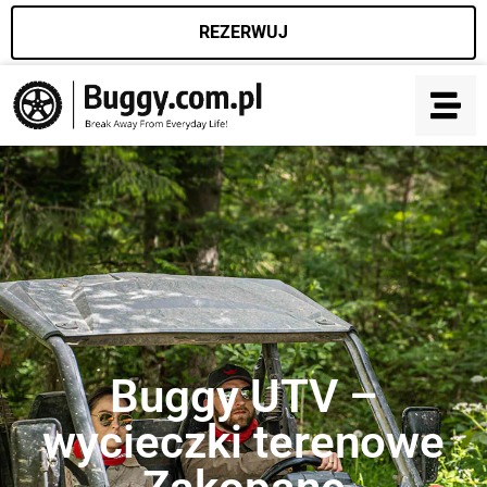
REZERWUJ
Buggy UTV –
wycieczki terenowe